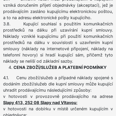
vzniká doručením přijetí objednávky (akceptací), jež je
prodávajícím zasláno kupujícímu elektronickou poštou,
a to na adresu elektronické pošty kupujícího.
3.8. Kupující souhlasí s použitím komunikačních
prostředků na dálku při uzavírání kupní smlouvy.
Náklady vzniklé kupujícímu při použití komunikačních
prostředků na dálku v souvislosti s uzavřením kupní
smlouvy (náklady na internetové připojení, náklady na
telefonní hovory) si hradí kupující sám, přičemž tyto
náklady se neliší od základní sazby.
CENA ZBOŽÍ/SLUŽEB A PLATEBNÍ PODMÍNKY
4.1. Cenu zboží/služeb a případné náklady spojené s
dodáním zboží/služeb dle kupní smlouvy může kupující
uhradit prodávajícímu následujícími způsoby:
v hotovosti v provozovně prodávajícího na adrese
Slapy 413, 252 08 Slapy nad Vltavou
;
v hotovosti na dobírku v místě určeném kupujícím v
objednávce;