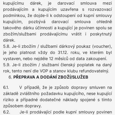
kupujícímu dárek, je darovací smlouva mezi
prodávajícím a kupujícím uzavřena s rozvazovací
podmínkou, že dojde-li k odstoupení od kupní smlouvy
kupujícím, pozbývá darovací smlouva ohledně
takového dárku účinnosti a kupující je povinen spolu se
zbožím/službami prodávajícímu vrátit i poskytnutý
dárek.
5.8. Je-li zbožím / službami dárkový poukaz (voucher),
je jeho platnost vždy do 31.12. roku, ve kterém byl
vystaven, nebo nejdéle 12 měsíců od data zakoupení.
5.9. Je-li zbožím / službami členský poplatek na daný
rok, tento není dle VOP a stanov klubu refundovatelný.
PŘEPRAVA A DODÁNÍ ZBOŽÍ/SLUŽEB
6.1. V případě, že je způsob dopravy smluven na
základě zvláštního požadavku kupujícího, nese kupující
riziko a případné dodatečné náklady spojené s tímto
způsobem dopravy.
6.2. Je-li prodávající podle kupní smlouvy povinen