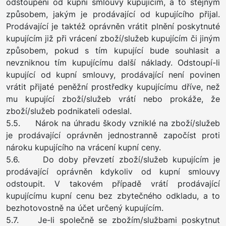
odstoupení od kupní smlouvy kupujícím, a to stejným
způsobem, jakým je prodávající od kupujícího přijal.
Prodávající je taktéž oprávněn vrátit plnění poskytnuté
kupujícím již při vrácení zboží/služeb kupujícím či jiným
způsobem, pokud s tím kupující bude souhlasit a
nevzniknou tím kupujícímu další náklady. Odstoupí-li
kupující od kupní smlouvy, prodávající není povinen
vrátit přijaté peněžní prostředky kupujícímu dříve, než
mu kupující zboží/služeb vrátí nebo prokáže, že
zboží/služeb podnikateli odeslal.
5.5. Nárok na úhradu škody vzniklé na zboží/služeb
je prodávající oprávněn jednostranně započíst proti
nároku kupujícího na vrácení kupní ceny.
5.6. Do doby převzetí zboží/služeb kupujícím je
prodávající oprávněn kdykoliv od kupní smlouvy
odstoupit. V takovém případě vrátí prodávající
kupujícímu kupní cenu bez zbytečného odkladu, a to
bezhotovostně na účet určený kupujícím.
5.7. Je-li společně se zbožím/službami poskytnut