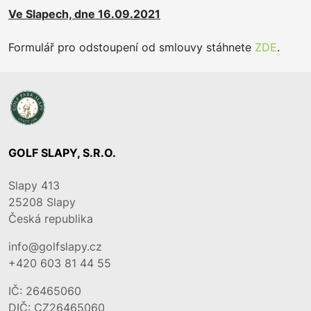
Ve Slapech, dne 16.09.2021
Formulář pro odstoupení od smlouvy stáhnete
ZDE
.
GOLF SLAPY, S.R.O.
Slapy 413
25208
Slapy
Česká republika
info@golfslapy.cz
+420 603 81 44 55
IČ: 26465060
DIČ: CZ26465060