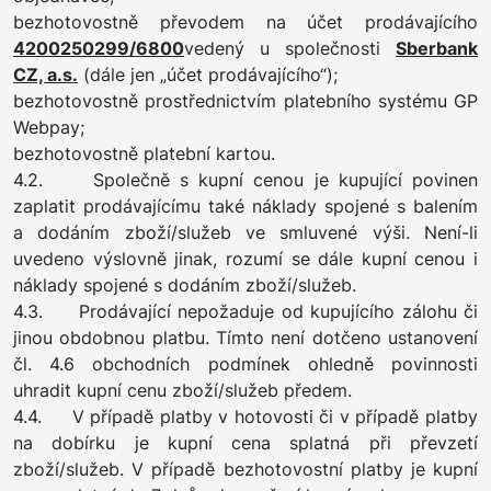
bezhotovostně převodem na účet prodávajícího
4200250299/6800
vedený u společnosti
Sberbank
CZ, a.s.
(dále jen „účet prodávajícího“);
bezhotovostně prostřednictvím platebního systému GP
Webpay;
bezhotovostně platební kartou.
4.2. Společně s kupní cenou je kupující povinen
zaplatit prodávajícímu také náklady spojené s balením
a dodáním zboží/služeb ve smluvené výši. Není-li
uvedeno výslovně jinak, rozumí se dále kupní cenou i
náklady spojené s dodáním zboží/služeb.
4.3. Prodávající nepožaduje od kupujícího zálohu či
jinou obdobnou platbu. Tímto není dotčeno ustanovení
čl. 4.6 obchodních podmínek ohledně povinnosti
uhradit kupní cenu zboží/služeb předem.
4.4. V případě platby v hotovosti či v případě platby
na dobírku je kupní cena splatná při převzetí
zboží/služeb. V případě bezhotovostní platby je kupní