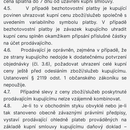
cena splatná do 7 dnů od uzavření kupní smlouvy.
4.5. V případě bezhotovostní platby je kupující
povinen uhrazovat kupní cenu zboží/služeb společně s
uvedením variabilního symbolu platby. V případě
bezhotovostní platby je závazek kupujícího uhradit
kupní cenu splněn okamžikem připsání příslušné částky
na účet prodávajícího.
4.6. Prodávající je oprávněn, zejména v případě, že
ze strany kupujícího nedojde k dodatečnému potvrzení
objednávky (čl. 3.6), požadovat uhrazení celé kupní
ceny ještě před odesláním zboží/služeb kupujícímu.
Ustanovení § 2119 odst. 1 občanského zákoníku se
nepoužije.
4.7. Případné slevy z ceny zboží/služeb poskytnuté
prodávajícím kupujícímu nelze vzájemně kombinovat.
4.8. Je-li to v obchodním styku obvyklé nebo je-li
tak stanoveno obecně závaznými právními předpisy,
vystaví prodávající ohledně plateb prováděných na
základě kupní smlouvy kupujícímu daňový doklad –