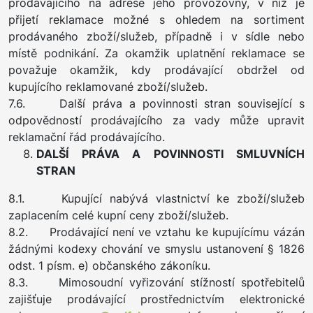
prodávajícího na adrese jeho provozovny, v níž je
přijetí reklamace možné s ohledem na sortiment
prodávaného zboží/služeb, případně i v sídle nebo
místě podnikání. Za okamžik uplatnění reklamace se
považuje okamžik, kdy prodávající obdržel od
kupujícího reklamované zboží/služeb.
7.6. Další práva a povinnosti stran související s
odpovědností prodávajícího za vady může upravit
reklamační řád prodávajícího.
DALŠÍ PRÁVA A POVINNOSTI SMLUVNÍCH
STRAN
8.1. Kupující nabývá vlastnictví ke zboží/služeb
zaplacením celé kupní ceny zboží/služeb.
8.2. Prodávající není ve vztahu ke kupujícímu vázán
žádnými kodexy chování ve smyslu ustanovení § 1826
odst. 1 písm. e) občanského zákoníku.
8.3. Mimosoudní vyřizování stížností spotřebitelů
zajišťuje prodávající prostřednictvím elektronické