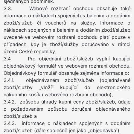
sjednaných podmínek.
3.3. Webové rozhraní obchodu obsahuje také
informace o nákladech spojených s balením a dodáním
zboží/služeb či voucherů na služby. Informace o
nákladech spojených s balením a dodáním zboží/služeb
uvedené ve webovém rozhraní obchodu platí pouze v
případech, kdy je zboží/služby doručováno v rámci
území České republiky.
3.4. Pro objednání zboží/služeb vyplní kupující
objednávkový formulář ve webovém rozhraní obchodu.
Objednávkový formulář obsahuje zejména informace o:
3.4.1. objednávaném zboží/služeb (objednávané
zboží/služby „vloží“ kupující do elektronického
nákupního košíku webového rozhraní obchodu),
3.4.2. způsobu úhrady kupní ceny zboží/služeb, údaje
o požadovaném způsobu doručení objednávaného
zboží/služeb a
3.4.3. informace o nákladech spojených s dodáním
zboží/služeb (dále společně jen jako „objednávka“).