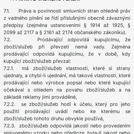
7.1. Práva a povinnosti smluvních stran ohledně práv
z vadného plnění se řídí příslušnými obecně závaznými
předpisy (zejména ustanoveními § 1914 až 1925, §
2099 až 2117 a § 2161 až 2174 občanského zákoníku).
7.2. Prodávající odpovídá kupujícímu, že
zboží/služeb při převzetí nemá vady. Zejména
prodávající odpovídá kupujícímu, že v době, kdy
kupující zboží/služeb převzal:
7.2.1. má zboží/služeb vlastnosti, které si strany
ujednaly, a chybí-li ujednání, má takové vlastnosti, které
prodávající nebo výrobce popsal nebo které kupující
očekával s ohledem na povahu zboží/služeb a na
základě reklamy jimi prováděné,
7.2.2. se zboží/služeb hodí k účelu, který pro jeho
použití prodávající uvádí nebo ke kterému se
zboží/služeb tohoto druhu obvykle používá,
7.2.3. zboží/služeb odpovídá jakostí nebo provedením
smluvenému vzorku nebo předloze, byla-li jakost nebo