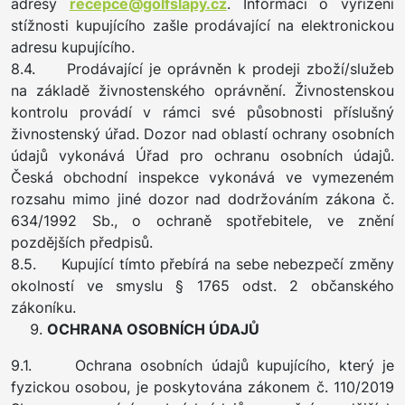
adresy
recepce@golfslapy.cz
. Informaci o vyřízení
stížnosti kupujícího zašle prodávající na elektronickou
adresu kupujícího.
8.4. Prodávající je oprávněn k prodeji zboží/služeb
na základě živnostenského oprávnění. Živnostenskou
kontrolu provádí v rámci své působnosti příslušný
živnostenský úřad. Dozor nad oblastí ochrany osobních
údajů vykonává Úřad pro ochranu osobních údajů.
Česká obchodní inspekce vykonává ve vymezeném
rozsahu mimo jiné dozor nad dodržováním zákona č.
634/1992 Sb., o ochraně spotřebitele, ve znění
pozdějších předpisů.
8.5. Kupující tímto přebírá na sebe nebezpečí změny
okolností ve smyslu § 1765 odst. 2 občanského
zákoníku.
OCHRANA OSOBNÍCH ÚDAJŮ
9.1. Ochrana osobních údajů kupujícího, který je
fyzickou osobou, je poskytována zákonem č. 110/2019