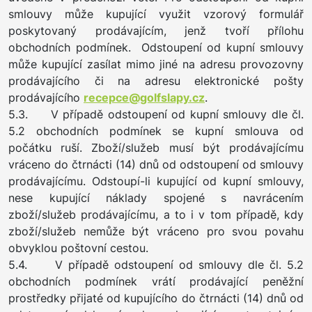
smlouvy může kupující využit vzorový formulář
poskytovaný prodávajícím, jenž tvoří přílohu
obchodních podmínek. Odstoupení od kupní smlouvy
může kupující zasílat mimo jiné na adresu provozovny
prodávajícího či na adresu elektronické pošty
prodávajícího
recepce@golfslapy.cz
.
5.3. V případě odstoupení od kupní smlouvy dle čl.
5.2 obchodních podmínek se kupní smlouva od
počátku ruší. Zboží/služeb musí být prodávajícímu
vráceno do čtrnácti (14) dnů od odstoupení od smlouvy
prodávajícímu. Odstoupí-li kupující od kupní smlouvy,
nese kupující náklady spojené s navrácením
zboží/služeb prodávajícímu, a to i v tom případě, kdy
zboží/služeb nemůže být vráceno pro svou povahu
obvyklou poštovní cestou.
5.4. V případě odstoupení od smlouvy dle čl. 5.2
obchodních podmínek vrátí prodávající peněžní
prostředky přijaté od kupujícího do čtrnácti (14) dnů od