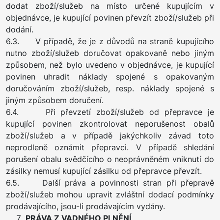
dodat zboží/služeb na místo určené kupujícím v
objednávce, je kupující povinen převzít zboží/služeb při
dodání.
6.3. V případě, že je z důvodů na straně kupujícího
nutno zboží/služeb doručovat opakovaně nebo jiným
způsobem, než bylo uvedeno v objednávce, je kupující
povinen uhradit náklady spojené s opakovaným
doručováním zboží/služeb, resp. náklady spojené s
jiným způsobem doručení.
6.4. Při převzetí zboží/služeb od přepravce je
kupující povinen zkontrolovat neporušenost obalů
zboží/služeb a v případě jakýchkoliv závad toto
neprodleně oznámit přepravci. V případě shledání
porušení obalu svědčícího o neoprávněném vniknutí do
zásilky nemusí kupující zásilku od přepravce převzít.
6.5. Další práva a povinnosti stran při přepravě
zboží/služeb mohou upravit zvláštní dodací podmínky
prodávajícího, jsou-li prodávajícím vydány.
PRÁVA Z VADNÉHO PLNĚNÍ