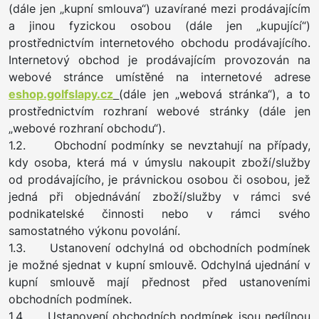
(dále jen „kupní smlouva“) uzavírané mezi prodávajícím
a jinou fyzickou osobou (dále jen „kupující“)
prostřednictvím internetového obchodu prodávajícího.
Internetový obchod je prodávajícím provozován na
webové stránce umístěné na internetové adrese
eshop.golfslapy.cz
(dále jen „webová stránka“), a to
prostřednictvím rozhraní webové stránky (dále jen
„webové rozhraní obchodu“).
1.2. Obchodní podmínky se nevztahují na případy,
kdy osoba, která má v úmyslu nakoupit zboží/služby
od prodávajícího, je právnickou osobou či osobou, jež
jedná při objednávání zboží/služby v rámci své
podnikatelské činnosti nebo v rámci svého
samostatného výkonu povolání.
1.3. Ustanovení odchylná od obchodních podmínek
je možné sjednat v kupní smlouvě. Odchylná ujednání v
kupní smlouvě mají přednost před ustanoveními
obchodních podmínek.
1.4. Ustanovení obchodních podmínek jsou nedílnou