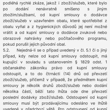
podléhá rychlé zkáze, jakož i zboží/služeb, které bylo
po dodání nenávratně smíšeno s jiným
zbožím/službami, od kupní smlouvy o dodávce
zboží/služeb v uzavřeném obalu, které spotřebitel z
obalu vyňal a z hygienických důvodů jej není možné
vrátit a od kupní smlouvy o dodávce zvukové nebo
obrazové nahrávky nebo počítačového programu,
pokud porušil jejich původní obal.
5.2. Nejedná-li se o případ uvedený v čl. 5.1 či o jiný
případ, kdy nelze od kupní smlouvy odstoupit, má
kupující v souladu s ustanovením § 1829 odst. 1
občanského zákoníku právo od kupní smlouvy
odstoupit, a to do čtrnácti (14) dnů od převzetí
zboží/služeb, přičemž v případě, že předmětem kupní
smlouvy je několik druhů zboží/služeb nebo dodání
několika částí, běží tato lhůta ode dne převzetí
poslední dodávky zboží/služeb. Odstoupení od kupní
smlouvy musí být prodávajícímu odesláno ve lhůtě
uvedené v předchozí větě. Pro odstoupení od kupní