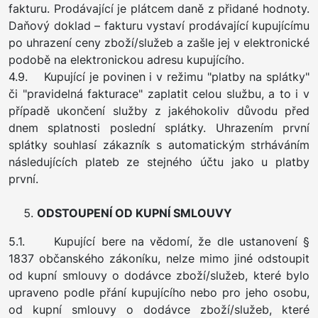
fakturu. Prodávající je plátcem daně z přidané hodnoty.
Daňový doklad – fakturu vystaví prodávající kupujícímu
po uhrazení ceny zboží/služeb a zašle jej v elektronické
podobě na elektronickou adresu kupujícího.
4.9. Kupující je povinen i v režimu "platby na splátky"
či "pravidelná fakturace" zaplatit celou službu, a to i v
případě ukončení služby z jakéhokoliv důvodu před
dnem splatnosti poslední splátky. Uhrazením první
splátky souhlasí zákazník s automatickým strháváním
následujících plateb ze stejného účtu jako u platby
první.
ODSTOUPENÍ OD KUPNÍ SMLOUVY
5.1. Kupující bere na vědomí, že dle ustanovení §
1837 občanského zákoníku, nelze mimo jiné odstoupit
od kupní smlouvy o dodávce zboží/služeb, které bylo
upraveno podle přání kupujícího nebo pro jeho osobu,
od kupní smlouvy o dodávce zboží/služeb, které