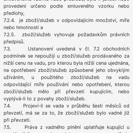
provedení určeno podle smluveného vzorku nebo
předlohy,
7.2.4. je zboží/služeb v odpovídajícím množství, míře
nebo hmotnosti a
7.2.5. zboží/služeb vyhovuje požadavkům právních
předpisů.
7.3. Ustanovení uvedená v čl. 7.2 obchodních
podmínek se nepoužijí u zboží/služeb prodávaného za
nižší cenu na vadu, pro kterou byla nižší cena ujednána,
na opotřebení zboží/služeb způsobené jeho obvyklým
užíváním, u použitého zboží/služeb na vadu
odpovídající míře používání nebo opotřebení, kterou
zboží/služeb mělo při převzetí kupujícím, nebo
vyplývá-li to z povahy zboží/služeb.
7.4. Projeví-li se vada v průběhu šesti měsíců od
převzetí, má se za to, že zboží/služeb bylo vadné již
při převzetí.
7.5. Práva z vadného plnění uplatňuje kupující u