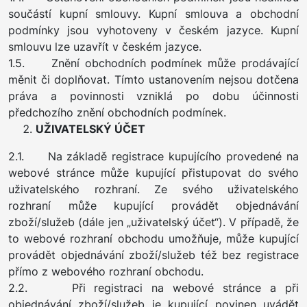
součástí kupní smlouvy. Kupní smlouva a obchodní
podmínky jsou vyhotoveny v českém jazyce. Kupní
smlouvu lze uzavřít v českém jazyce.
1.5. Znění obchodních podmínek může prodávající
měnit či doplňovat. Tímto ustanovením nejsou dotčena
práva a povinnosti vzniklá po dobu účinnosti
předchozího znění obchodních podmínek.
UŽIVATELSKÝ ÚČET
2.1. Na základě registrace kupujícího provedené na
webové stránce může kupující přistupovat do svého
uživatelského rozhraní. Ze svého uživatelského
rozhraní může kupující provádět objednávání
zboží/služeb (dále jen „uživatelský účet“). V případě, že
to webové rozhraní obchodu umožňuje, může kupující
provádět objednávání zboží/služeb též bez registrace
přímo z webového rozhraní obchodu.
2.2. Při registraci na webové stránce a při
objednávání zboží/služeb je kupující povinen uvádět