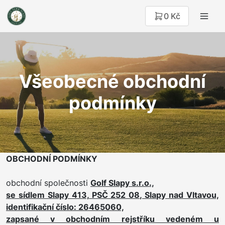
0 Kč
Všeobecné obchodní
podmínky
OBCHODNÍ PODMÍNKY
obchodní společnosti
Golf Slapy s.r.o.,
se sídlem Slapy 413, PSČ 252 08, Slapy nad Vltavou,
identifikační číslo: 26465060,
zapsané v obchodním rejstříku vedeném u