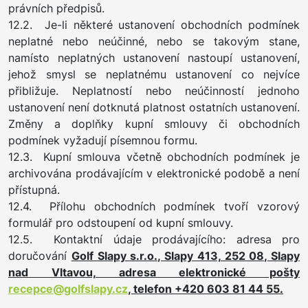
právních předpisů.
12.2. Je-li některé ustanovení obchodních podmínek
neplatné nebo neúčinné, nebo se takovým stane,
namísto neplatných ustanovení nastoupí ustanovení,
jehož smysl se neplatnému ustanovení co nejvíce
přibližuje. Neplatností nebo neúčinností jednoho
ustanovení není dotknutá platnost ostatních ustanovení.
Změny a doplňky kupní smlouvy či obchodních
podmínek vyžadují písemnou formu.
12.3. Kupní smlouva včetně obchodních podmínek je
archivována prodávajícím v elektronické podobě a není
přístupná.
12.4. Přílohu obchodních podmínek tvoří vzorový
formulář pro odstoupení od kupní smlouvy.
12.5. Kontaktní údaje prodávajícího: adresa pro
doručování
Golf Slapy s.r.o., Slapy 413, 252 08, Slapy
nad Vltavou, adresa elektronické pošty
recepce@golfslapy.cz
, telefon +420 603 81 44 55.