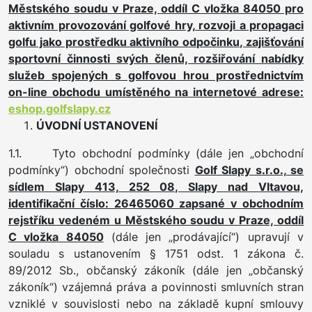
Městského soudu v Praze, oddíl C vložka 84050 pro
aktivním provozování golfové hry, rozvoji a propagaci
golfu jako prostředku aktivního odpočinku, zajišťování
sportovní činnosti svých členů, rozšiřování nabídky
služeb spojených s golfovou hrou prostřednictvím
on-line obchodu umístěného na internetové adrese:
eshop.golfslapy.cz
ÚVODNÍ USTANOVENÍ
1.1. Tyto obchodní podmínky (dále jen „obchodní
podmínky“) obchodní společnosti
Golf Slapy s.r.o., se
sídlem Slapy 413, 252 08, Slapy nad Vltavou,
identifikační číslo: 26465060 zapsané v obchodním
rejstříku vedeném u Městského soudu v Praze, oddíl
C vložka 84050
(dále jen „prodávající“) upravují v
souladu s ustanovením § 1751 odst. 1 zákona č.
89/2012 Sb., občanský zákoník (dále jen „občanský
zákoník“) vzájemná práva a povinnosti smluvních stran
vzniklé v souvislosti nebo na základě kupní smlouvy